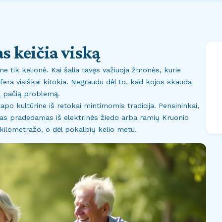
s keičia viską
ne tik kelionė. Kai šalia tavęs važiuoja žmonės, kurie
fera visiškai kitokia. Negraudu dėl to, kad kojos skauda
ą pačią problemą.
po kultūrine iš retokai mintimomis tradicija. Pensininkai,
imas pradedamas iš elektrinės žiedo arba ramių Kruonio
l kilometražo, o dėl pokalbių kelio metu.