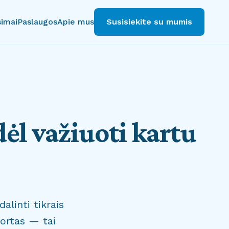
simai
Paslaugos
Apie mus
Susisiekite su mumis
ėl važiuoti kartu
alinti tikrais
portas — tai