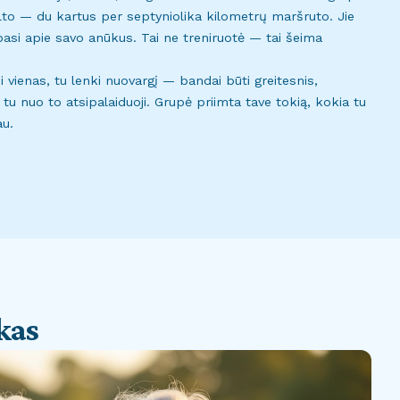
tilto — du kartus per septyniolika kilometrų maršruto. Jie
basi apie savo anūkus. Tai ne treniruotė — tai šeima
ji vienas, tu lenki nuovargį — bandai būti greitesnis,
, tu nuo to atsipalaiduoji. Grupė priimta tave tokią, kokia tu
au.
kas