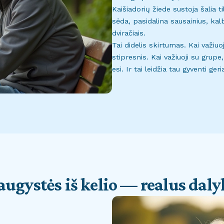
Kaišiadorių žiede sustoja šalia 
sėda, pasidalina sausainius, kal
dviračiais.
Tai didelis skirtumas. Kai važiuo
stipresnis. Kai važiuoji su grupe
esi. Ir tai leidžia tau gyventi geri
augystės iš kelio — realus daly