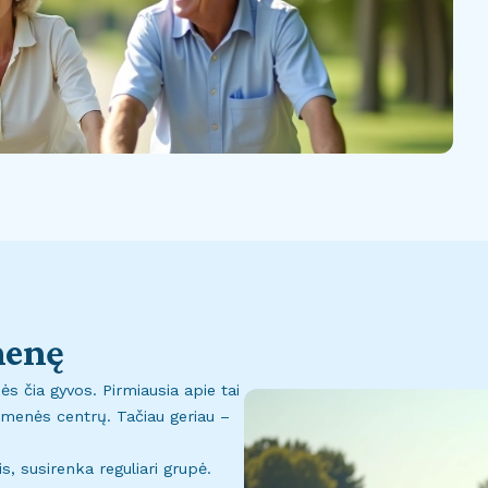
menę
s čia gyvos. Pirmiausia apie tai
omenės centrų. Tačiau geriau –
s, susirenka reguliari grupė.