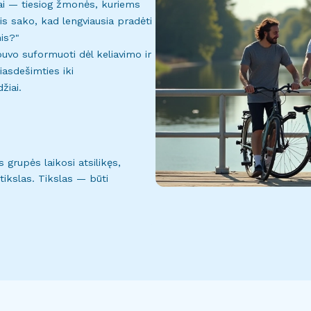
nai — tiesiog žmonės, kuriems
is sako, kad lengviausia pradėti
mis?"
buvo suformuoti dėl keliavimo ir
asdešimties iki
žiai.
 grupės laikosi atsilikęs,
 tikslas. Tikslas — būti