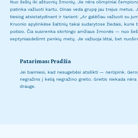
Nuo šešių iki aštuonių žmonių. Jie nėra olimpiniai čempio
patinka važiuoti kartu. Dinas veda grupę jau trejus metus. J
tiesiog atsistatydinant ir tariant: „Ar galėčiau važiuoti su ju
Kruonio apylinkėse šaltinių takai sudarytose žiedais, kurie 
poilsio. Čia susirenka skirtingo amžiaus žmonės — nuo šeši
septyniasdešimt penkių metų. Jie važiuoja lėtai, bet nuošird
Patarimas: Pradžia
Jei baimiesi, kad nesugebėsi atsilikti — nerūpink. Geros
negražins į kelią negražino greito. Greitis niekada nėra
drauge.