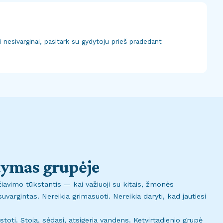
i nesivarginai, pasitark su gydytoju prieš pradedant
dymas grupėje
ažiavimo tūkstantis — kai važiuoji su kitais, žmonės
argintas. Nereikia grimasuoti. Nereikia daryti, kad jautiesi
stoti. Stoja, sėdasi, atsigeria vandens. Ketvirtadienio grupė