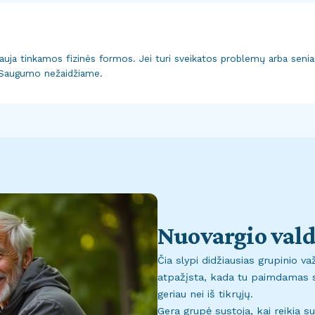
alauja tinkamos fizinės formos. Jei turi sveikatos problemų arba senia
ų. Saugumo nežaidžiame.
Nuovargio val
Čia slypi didžiausias grupinio v
atpažįsta, kada tu paimdamas suv
geriau nei iš tikrųjų.
Gera grupė sustoja, kai reikia su