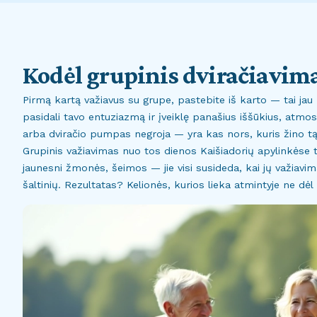
Kodėl grupinis dviračiavima
Pirmą kartą važiavus su grupe, pastebite iš karto — tai jau 
pasidali tavo entuziazmą ir įveiklę panašius iššūkius, atmos
arba dviračio pumpas negroja — yra kas nors, kuris žino t
Grupinis važiavimas nuo tos dienos Kaišiadorių apylinkėse ta
jaunesni žmonės, šeimos — jie visi susideda, kai jų važiav
šaltinių. Rezultatas? Kelionės, kurios lieka atmintyje ne dė