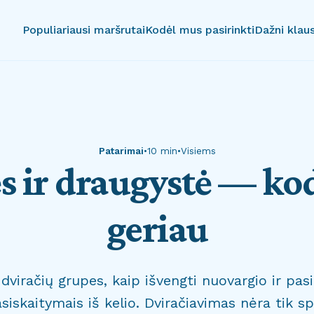
Populiariausi maršrutai
Kodėl mus pasirinkti
Dažni klau
Patarimai
•
10 min
•
Visiems
s ir draugystė — kod
geriau
 dviračių grupes, kaip išvengti nuovargio ir pasid
asiskaitymais iš kelio. Dviračiavimas nėra tik s