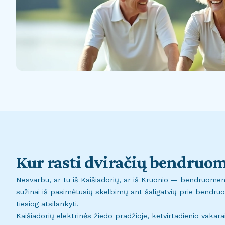
Kur rasti dviračių bendruo
Nesvarbu, ar tu iš Kaišiadorių, ar iš Kruonio — bendruomenė
sužinai iš pasimėtusių skelbimų ant šaligatvių prie bendru
tiesiog atsilankyti.
Kaišiadorių elektrinės žiedo pradžioje, ketvirtadienio vakarai